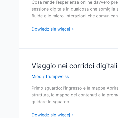
Cosa rende l’esperienza online davvero pre
colecția
sessione digitale in qualcosa che somiglia al
preferată
fluide e le micro-interazioni che comunican
Piccoli
Dowiedz się więcej »
dettagli,
grande
fascino:
il
lato
Viaggio nei corridoi digital
raffinato
Miód
/
trumpweiss
dei
casinò
Primo sguardo: l’ingresso e la mappa Aprire
online
struttura, la mappa dei contenuti e la prom
guidare lo sguardo
Viaggio
Dowiedz się więcej »