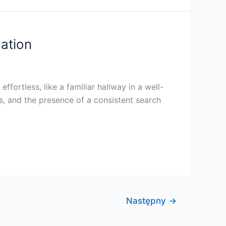
ation
fortless, like a familiar hallway in a well-
s, and the presence of a consistent search
Następny
→