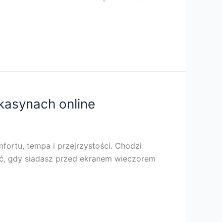
kasynach online
fortu, tempa i przejrzystości. Chodzi
wać, gdy siadasz przed ekranem wieczorem