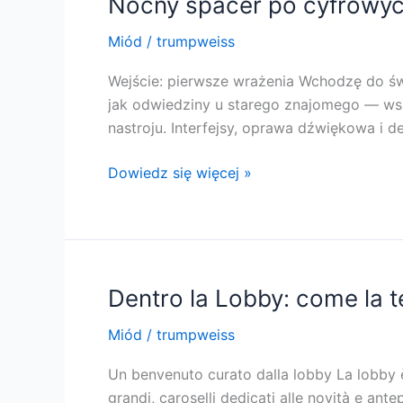
Nocny spacer po cyfrowych
dei
Miód
/
trumpweiss
casinò
online
Wejście: pierwsze wrażenia Wchodzę do świa
come
jak odwiedziny u starego znajomego — ws
esperienza
nastroju. Interfejsy, oprawa dźwiękowa i d
da
scoprire
Nocny
Dowiedz się więcej »
spacer
po
cyfrowych
salach
rozrywki:
Dentro la Lobby: come la t
opowieść
Miód
/
trumpweiss
o
komforcie
Un benvenuto curato dalla lobby La lobby è
i
grandi, caroselli dedicati alle novità e an