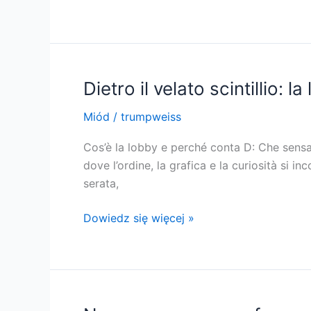
nei
corridoi
digitali
del
divertimento:
Dietro il velato scintillio:
il
Miód
/
trumpweiss
casinò
online
Cos’è la lobby e perché conta D: Che sensaz
come
dove l’ordine, la grafica e la curiosità si 
galleria
serata,
di
scoperte
Dietro
Dowiedz się więcej »
il
velato
scintillio:
la
lobby