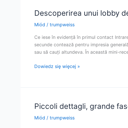
rilassato
dei
Descoperirea unui lobby de c
casinò
Miód
/
trumpweiss
online
Ce iese în evidență în primul contact Intrar
secunde contează pentru impresia generală. 
sau să cauți altundeva. În această mini-rec
Descoperirea
Dowiedz się więcej »
unui
lobby
de
casino
online:
Piccoli dettagli, grande fasc
lumini,
Miód
/
trumpweiss
filtre
și