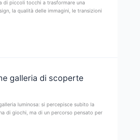
 di piccoli tocchi a trasformare una
gn, la qualità delle immagini, le transizioni
ome galleria di scoperte
alleria luminosa: si percepisce subito la
ina di giochi, ma di un percorso pensato per