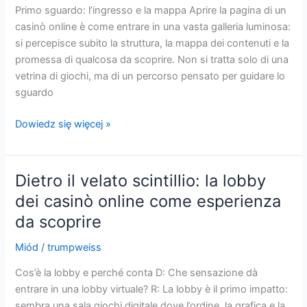
online
Primo sguardo: l’ingresso e la mappa Aprire la pagina di un
casinò online è come entrare in una vasta galleria luminosa:
si percepisce subito la struttura, la mappa dei contenuti e la
promessa di qualcosa da scoprire. Non si tratta solo di una
vetrina di giochi, ma di un percorso pensato per guidare lo
sguardo
Viaggio
Dowiedz się więcej »
nei
corridoi
digitali
Dietro il velato scintillio: la lobby
del
dei casinò online come esperienza
divertimento:
da scoprire
il
casinò
Miód
/
trumpweiss
online
come
Cos’è la lobby e perché conta D: Che sensazione dà
galleria
entrare in una lobby virtuale? R: La lobby è il primo impatto:
di
sembra una sala giochi digitale dove l’ordine, la grafica e la