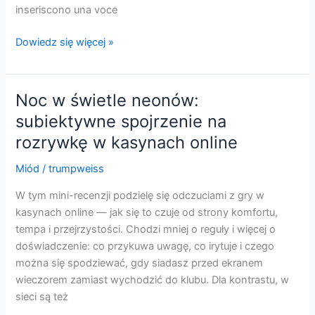
inseriscono una voce
Dentro
Dowiedz się więcej »
la
Lobby:
come
Noc w świetle neonów:
la
subiektywne spojrzenie na
tecnologia
rozrywkę w kasynach online
trasforma
l’intrattenimento
Miód
/
trumpweiss
dei
casinò
W tym mini-recenzji podzielę się odczuciami z gry w
online
kasynach online — jak się to czuje od strony komfortu,
tempa i przejrzystości. Chodzi mniej o reguły i więcej o
doświadczenie: co przykuwa uwagę, co irytuje i czego
można się spodziewać, gdy siadasz przed ekranem
wieczorem zamiast wychodzić do klubu. Dla kontrastu, w
sieci są też