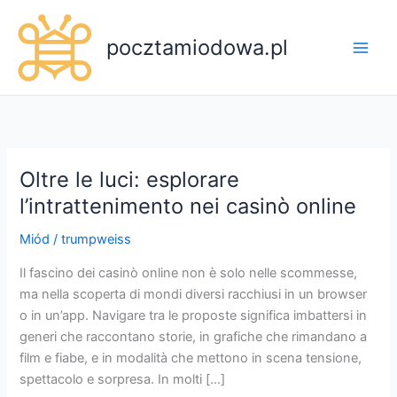
Przejdź
do
pocztamiodowa.pl
treści
Oltre le luci: esplorare
l’intrattenimento nei casinò online
Miód
/
trumpweiss
Il fascino dei casinò online non è solo nelle scommesse,
ma nella scoperta di mondi diversi racchiusi in un browser
o in un’app. Navigare tra le proposte significa imbattersi in
generi che raccontano storie, in grafiche che rimandano a
film e fiabe, e in modalità che mettono in scena tensione,
spettacolo e sorpresa. In molti […]