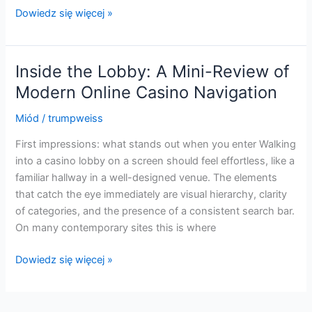
Noc
Dowiedz się więcej »
w
świetle
neonów:
Inside the Lobby: A Mini-Review of
subiektywne
Modern Online Casino Navigation
spojrzenie
na
Miód
/
trumpweiss
rozrywkę
First impressions: what stands out when you enter Walking
w
into a casino lobby on a screen should feel effortless, like a
kasynach
familiar hallway in a well-designed venue. The elements
online
that catch the eye immediately are visual hierarchy, clarity
of categories, and the presence of a consistent search bar.
On many contemporary sites this is where
Inside
Dowiedz się więcej »
the
Lobby:
A