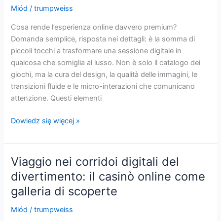
lumini,
Miód
/
trumpweiss
filtre
Cosa rende l’esperienza online davvero premium?
și
Domanda semplice, risposta nei dettagli: è la somma di
colecția
piccoli tocchi a trasformare una sessione digitale in
preferată
qualcosa che somiglia al lusso. Non è solo il catalogo dei
giochi, ma la cura del design, la qualità delle immagini, le
transizioni fluide e le micro-interazioni che comunicano
attenzione. Questi elementi
Piccoli
Dowiedz się więcej »
dettagli,
grande
fascino:
Viaggio nei corridoi digitali del
il
divertimento: il casinò online come
lato
galleria di scoperte
raffinato
dei
Miód
/
trumpweiss
casinò