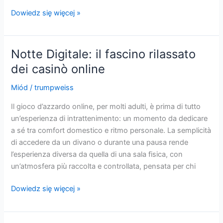
Oltre
Dowiedz się więcej »
le
luci:
esplorare
Notte Digitale: il fascino rilassato
l’intrattenimento
dei casinò online
nei
casinò
Miód
/
trumpweiss
online
Il gioco d’azzardo online, per molti adulti, è prima di tutto
un’esperienza di intrattenimento: un momento da dedicare
a sé tra comfort domestico e ritmo personale. La semplicità
di accedere da un divano o durante una pausa rende
l’esperienza diversa da quella di una sala fisica, con
un’atmosfera più raccolta e controllata, pensata per chi
Notte
Dowiedz się więcej »
Digitale:
il