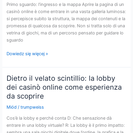
online
Primo sguardo: l’ingresso e la mappa Aprire la pagina di un
casinò online è come entrare in una vasta galleria luminosa:
si percepisce subito la struttura, la mappa dei contenuti e la
promessa di qualcosa da scoprire. Non si tratta solo di una
vetrina di giochi, ma di un percorso pensato per guidare lo
sguardo
Viaggio
Dowiedz się więcej »
nei
corridoi
digitali
Dietro il velato scintillio: la lobby
del
dei casinò online come esperienza
divertimento:
da scoprire
il
casinò
Miód
/
trumpweiss
online
come
Cos’è la lobby e perché conta D: Che sensazione dà
galleria
entrare in una lobby virtuale? R: La lobby è il primo impatto:
di
sembra una sala giochi digitale dove l’ordine, la grafica e la