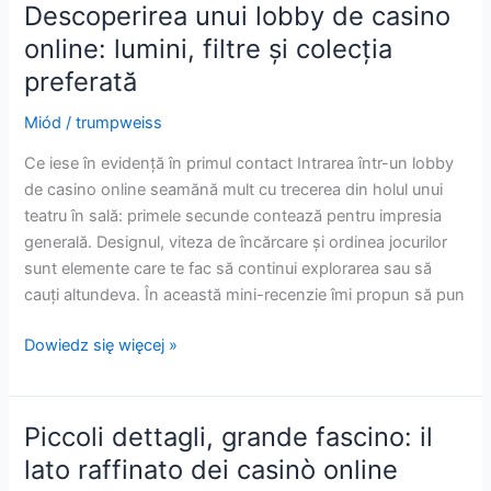
fascino
Descoperirea unui lobby de casino
rilassato
online: lumini, filtre și colecția
dei
preferată
casinò
online
Miód
/
trumpweiss
Ce iese în evidență în primul contact Intrarea într-un lobby
de casino online seamănă mult cu trecerea din holul unui
teatru în sală: primele secunde contează pentru impresia
generală. Designul, viteza de încărcare și ordinea jocurilor
sunt elemente care te fac să continui explorarea sau să
cauți altundeva. În această mini-recenzie îmi propun să pun
Descoperirea
Dowiedz się więcej »
unui
lobby
de
Piccoli dettagli, grande fascino: il
casino
lato raffinato dei casinò online
online: