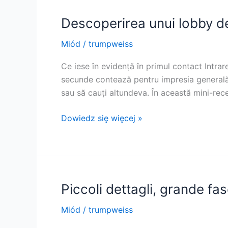
rilassato
dei
Descoperirea unui lobby de c
casinò
Miód
/
trumpweiss
online
Ce iese în evidență în primul contact Intrar
secunde contează pentru impresia generală. 
sau să cauți altundeva. În această mini-rec
Descoperirea
Dowiedz się więcej »
unui
lobby
de
casino
online:
Piccoli dettagli, grande fasc
lumini,
Miód
/
trumpweiss
filtre
și