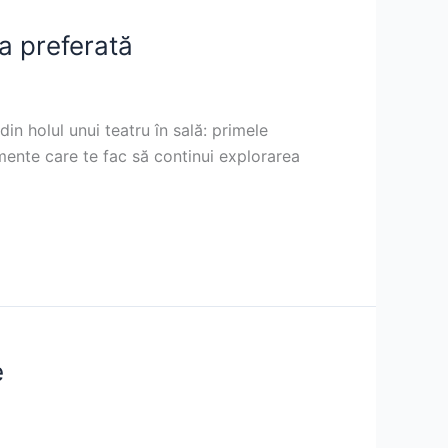
ia preferată
in holul unui teatru în sală: primele
mente care te fac să continui explorarea
e