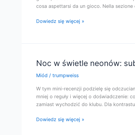
rytmie
cosa aspettarsi da un gioco. Nella sezione 
Dentro
Dowiedz się więcej »
la
Lobby:
come
la
tecnologia
Noc w świetle neonów: sub
trasforma
Miód
/
trumpweiss
l’intrattenimento
dei
W tym mini-recenzji podzielę się odczuciam
casinò
mniej o reguły i więcej o doświadczenie:
online
zamiast wychodzić do klubu. Dla kontrastu,
Noc
Dowiedz się więcej »
w
świetle