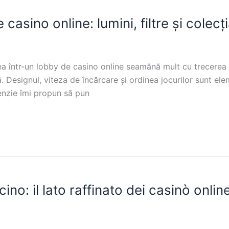
asino online: lumini, filtre și colecț
ea într-un lobby de casino online seamănă mult cu trecerea d
Designul, viteza de încărcare și ordinea jocurilor sunt ele
enzie îmi propun să pun
ino: il lato raffinato dei casinò onlin