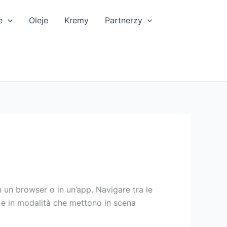
e
Oleje
Kremy
Partnerzy
n un browser o in un’app. Navigare tra le
, e in modalità che mettono in scena