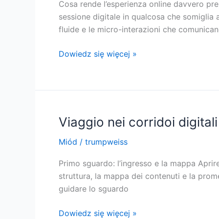
Cosa rende l’esperienza online davvero pre
colecția
sessione digitale in qualcosa che somiglia al
preferată
fluide e le micro-interazioni che comunican
Piccoli
Dowiedz się więcej »
dettagli,
grande
fascino:
il
lato
Viaggio nei corridoi digital
raffinato
Miód
/
trumpweiss
dei
casinò
Primo sguardo: l’ingresso e la mappa Aprire
online
struttura, la mappa dei contenuti e la prom
guidare lo sguardo
Viaggio
Dowiedz się więcej »