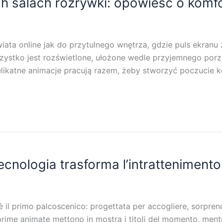
 salach rozrywki: opowieść o komfor
ta online jak do przytulnego wnętrza, gdzie puls ekranu za
zystko jest rozświetlone, ułożone wedle przyjemnego po
elikatne animacje pracują razem, żeby stworzyć poczucie k
ecnologia trasforma l’intrattenimento
 il primo palcoscenico: progettata per accogliere, sorpren
teprime animate mettono in mostra i titoli del momento, ment