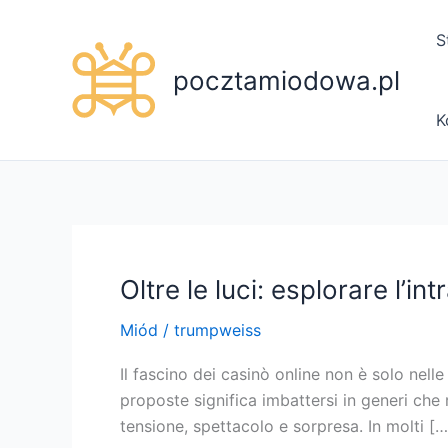
Przejdź
do
S
treści
pocztamiodowa.pl
K
Oltre le luci: esplorare l’i
Miód
/
trumpweiss
Il fascino dei casinò online non è solo nel
proposte significa imbattersi in generi che
tensione, spettacolo e sorpresa. In molti […