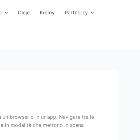
e
Oleje
Kremy
Partnerzy
n un browser o in un’app. Navigare tra le
, e in modalità che mettono in scena