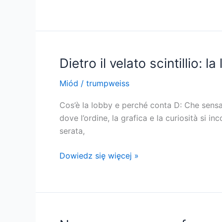
nei
corridoi
digitali
del
divertimento:
Dietro il velato scintillio:
il
Miód
/
trumpweiss
casinò
online
Cos’è la lobby e perché conta D: Che sensaz
come
dove l’ordine, la grafica e la curiosità si 
galleria
serata,
di
scoperte
Dietro
Dowiedz się więcej »
il
velato
scintillio:
la
lobby