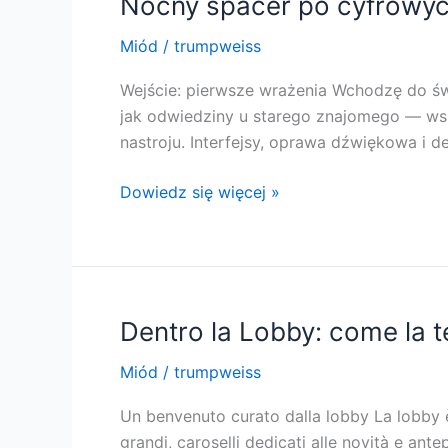
Nocny spacer po cyfrowych
dei
Miód
/
trumpweiss
casinò
online
Wejście: pierwsze wrażenia Wchodzę do świa
come
jak odwiedziny u starego znajomego — ws
esperienza
nastroju. Interfejsy, oprawa dźwiękowa i d
da
scoprire
Nocny
Dowiedz się więcej »
spacer
po
cyfrowych
salach
rozrywki:
Dentro la Lobby: come la t
opowieść
Miód
/
trumpweiss
o
komforcie
Un benvenuto curato dalla lobby La lobby è
i
grandi, caroselli dedicati alle novità e an