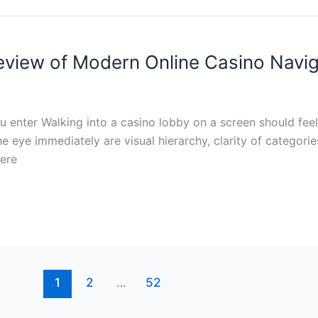
Review of Modern Online Casino Navig
enter Walking into a casino lobby on a screen should feel ef
 eye immediately are visual hierarchy, clarity of categorie
here
1
2
…
52