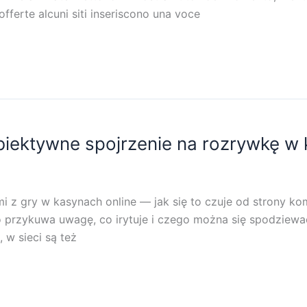
offerte alcuni siti inseriscono una voce
iektywne spojrzenie na rozrywkę w 
i z gry w kasynach online — jak się to czuje od strony kom
 co przykuwa uwagę, co irytuje i czego można się spodzie
 w sieci są też