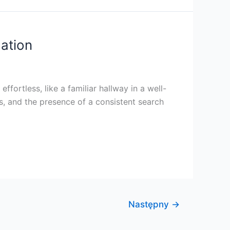
ation
fortless, like a familiar hallway in a well-
s, and the presence of a consistent search
Następny
→