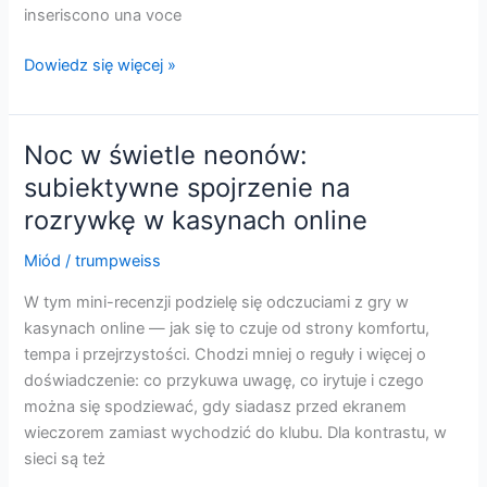
inseriscono una voce
Dentro
Dowiedz się więcej »
la
Lobby:
come
Noc w świetle neonów:
la
subiektywne spojrzenie na
tecnologia
rozrywkę w kasynach online
trasforma
l’intrattenimento
Miód
/
trumpweiss
dei
casinò
W tym mini-recenzji podzielę się odczuciami z gry w
online
kasynach online — jak się to czuje od strony komfortu,
tempa i przejrzystości. Chodzi mniej o reguły i więcej o
doświadczenie: co przykuwa uwagę, co irytuje i czego
można się spodziewać, gdy siadasz przed ekranem
wieczorem zamiast wychodzić do klubu. Dla kontrastu, w
sieci są też