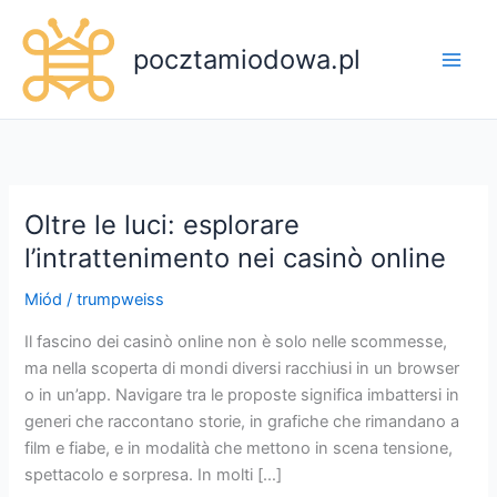
Przejdź
do
pocztamiodowa.pl
treści
Oltre le luci: esplorare
l’intrattenimento nei casinò online
Miód
/
trumpweiss
Il fascino dei casinò online non è solo nelle scommesse,
ma nella scoperta di mondi diversi racchiusi in un browser
o in un’app. Navigare tra le proposte significa imbattersi in
generi che raccontano storie, in grafiche che rimandano a
film e fiabe, e in modalità che mettono in scena tensione,
spettacolo e sorpresa. In molti […]