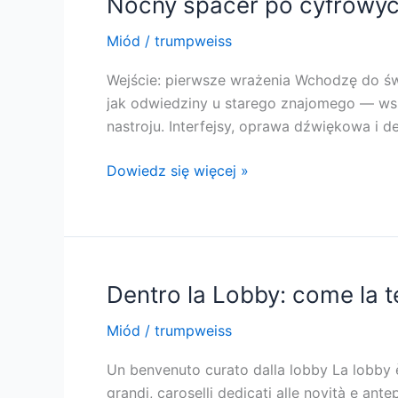
Nocny spacer po cyfrowych
dei
Miód
/
trumpweiss
casinò
online
Wejście: pierwsze wrażenia Wchodzę do świa
come
jak odwiedziny u starego znajomego — ws
esperienza
nastroju. Interfejsy, oprawa dźwiękowa i d
da
scoprire
Nocny
Dowiedz się więcej »
spacer
po
cyfrowych
salach
rozrywki:
Dentro la Lobby: come la t
opowieść
Miód
/
trumpweiss
o
komforcie
Un benvenuto curato dalla lobby La lobby è
i
grandi, caroselli dedicati alle novità e an