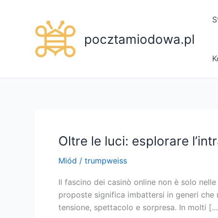
Przejdź
do
S
treści
pocztamiodowa.pl
K
Oltre le luci: esplorare l’i
Miód
/
trumpweiss
Il fascino dei casinò online non è solo nel
proposte significa imbattersi in generi che
tensione, spettacolo e sorpresa. In molti […