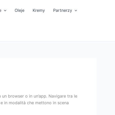
e
Oleje
Kremy
Partnerzy
n un browser o in un’app. Navigare tra le
, e in modalità che mettono in scena