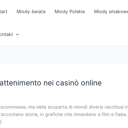
tart
Miody świata
Miody Polskie
Miody smakow
ontakt
ntrattenimento nei casinò online
le scommesse, ma nella scoperta di mondi diversi racchiusi i
 raccontano storie, in grafiche che rimandano a film e fiabe
]