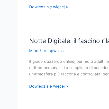
Oltre
Dowiedz się więcej »
le
luci:
esplorare
l’intrattenimento
nei
Notte Digitale: il fascino r
casinò
Miód
/
trumpweiss
online
Il gioco d’azzardo online, per molti adulti
e ritmo personale. La semplicità di acceder
un’atmosfera più raccolta e controllata, pe
Notte
Dowiedz się więcej »
Digitale:
il
fascino