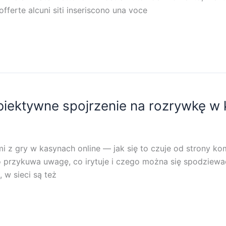
offerte alcuni siti inseriscono una voce
iektywne spojrzenie na rozrywkę w 
i z gry w kasynach online — jak się to czuje od strony kom
 co przykuwa uwagę, co irytuje i czego można się spodzie
 w sieci są też