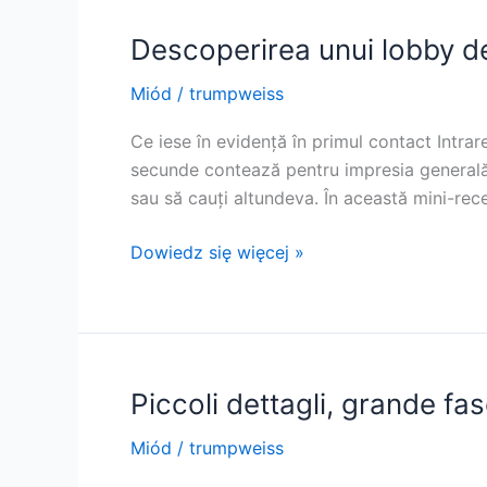
rilassato
dei
Descoperirea unui lobby de c
casinò
Miód
/
trumpweiss
online
Ce iese în evidență în primul contact Intrar
secunde contează pentru impresia generală. 
sau să cauți altundeva. În această mini-rec
Descoperirea
Dowiedz się więcej »
unui
lobby
de
casino
online:
Piccoli dettagli, grande fasc
lumini,
Miód
/
trumpweiss
filtre
și