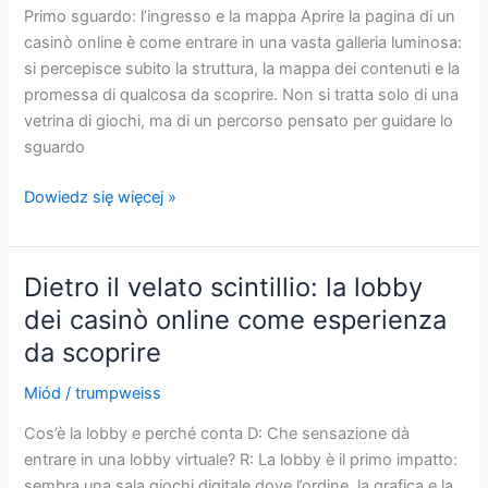
online
Primo sguardo: l’ingresso e la mappa Aprire la pagina di un
casinò online è come entrare in una vasta galleria luminosa:
si percepisce subito la struttura, la mappa dei contenuti e la
promessa di qualcosa da scoprire. Non si tratta solo di una
vetrina di giochi, ma di un percorso pensato per guidare lo
sguardo
Viaggio
Dowiedz się więcej »
nei
corridoi
digitali
Dietro il velato scintillio: la lobby
del
dei casinò online come esperienza
divertimento:
da scoprire
il
casinò
Miód
/
trumpweiss
online
come
Cos’è la lobby e perché conta D: Che sensazione dà
galleria
entrare in una lobby virtuale? R: La lobby è il primo impatto:
di
sembra una sala giochi digitale dove l’ordine, la grafica e la