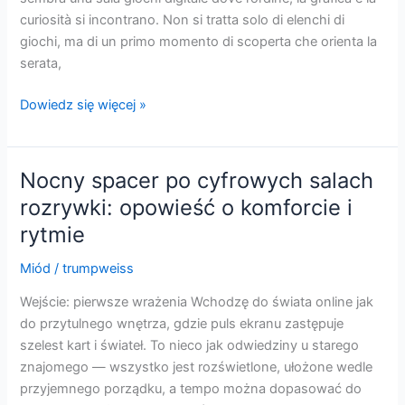
scoperte
curiosità si incontrano. Non si tratta solo di elenchi di
giochi, ma di un primo momento di scoperta che orienta la
serata,
Dietro
Dowiedz się więcej »
il
velato
scintillio:
Nocny spacer po cyfrowych salach
la
rozrywki: opowieść o komforcie i
lobby
rytmie
dei
casinò
Miód
/
trumpweiss
online
come
Wejście: pierwsze wrażenia Wchodzę do świata online jak
esperienza
do przytulnego wnętrza, gdzie puls ekranu zastępuje
da
szelest kart i świateł. To nieco jak odwiedziny u starego
scoprire
znajomego — wszystko jest rozświetlone, ułożone wedle
przyjemnego porządku, a tempo można dopasować do