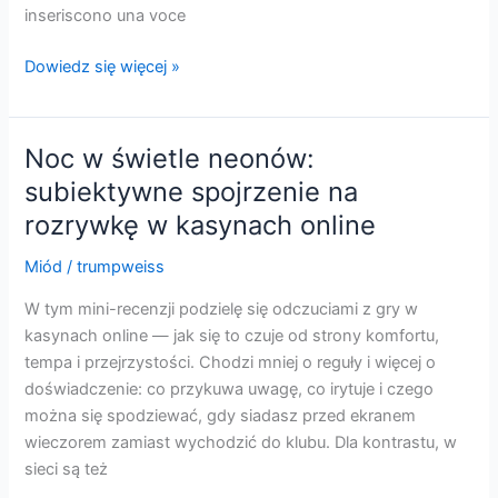
inseriscono una voce
Dentro
Dowiedz się więcej »
la
Lobby:
come
Noc w świetle neonów:
la
subiektywne spojrzenie na
tecnologia
rozrywkę w kasynach online
trasforma
l’intrattenimento
Miód
/
trumpweiss
dei
casinò
W tym mini-recenzji podzielę się odczuciami z gry w
online
kasynach online — jak się to czuje od strony komfortu,
tempa i przejrzystości. Chodzi mniej o reguły i więcej o
doświadczenie: co przykuwa uwagę, co irytuje i czego
można się spodziewać, gdy siadasz przed ekranem
wieczorem zamiast wychodzić do klubu. Dla kontrastu, w
sieci są też