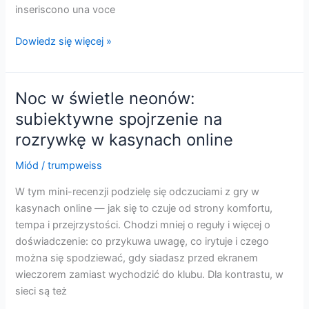
inseriscono una voce
Dentro
Dowiedz się więcej »
la
Lobby:
come
Noc w świetle neonów:
la
subiektywne spojrzenie na
tecnologia
rozrywkę w kasynach online
trasforma
l’intrattenimento
Miód
/
trumpweiss
dei
casinò
W tym mini-recenzji podzielę się odczuciami z gry w
online
kasynach online — jak się to czuje od strony komfortu,
tempa i przejrzystości. Chodzi mniej o reguły i więcej o
doświadczenie: co przykuwa uwagę, co irytuje i czego
można się spodziewać, gdy siadasz przed ekranem
wieczorem zamiast wychodzić do klubu. Dla kontrastu, w
sieci są też