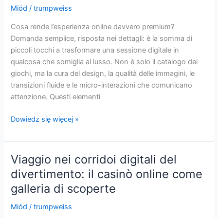
lumini,
Miód
/
trumpweiss
filtre
Cosa rende l’esperienza online davvero premium?
și
Domanda semplice, risposta nei dettagli: è la somma di
colecția
piccoli tocchi a trasformare una sessione digitale in
preferată
qualcosa che somiglia al lusso. Non è solo il catalogo dei
giochi, ma la cura del design, la qualità delle immagini, le
transizioni fluide e le micro-interazioni che comunicano
attenzione. Questi elementi
Piccoli
Dowiedz się więcej »
dettagli,
grande
fascino:
Viaggio nei corridoi digitali del
il
divertimento: il casinò online come
lato
galleria di scoperte
raffinato
dei
Miód
/
trumpweiss
casinò