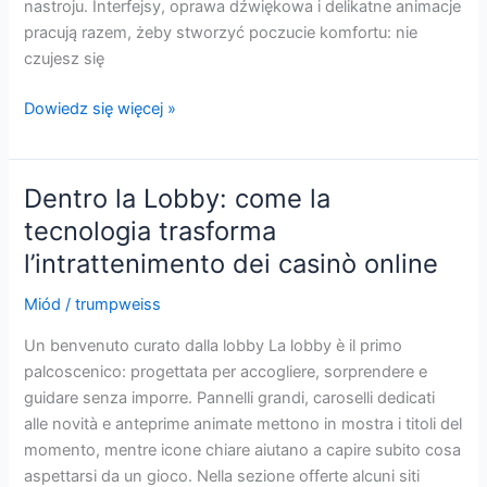
nastroju. Interfejsy, oprawa dźwiękowa i delikatne animacje
pracują razem, żeby stworzyć poczucie komfortu: nie
czujesz się
Nocny
Dowiedz się więcej »
spacer
po
cyfrowych
Dentro la Lobby: come la
salach
tecnologia trasforma
rozrywki:
l’intrattenimento dei casinò online
opowieść
o
Miód
/
trumpweiss
komforcie
i
Un benvenuto curato dalla lobby La lobby è il primo
rytmie
palcoscenico: progettata per accogliere, sorprendere e
guidare senza imporre. Pannelli grandi, caroselli dedicati
alle novità e anteprime animate mettono in mostra i titoli del
momento, mentre icone chiare aiutano a capire subito cosa
aspettarsi da un gioco. Nella sezione offerte alcuni siti