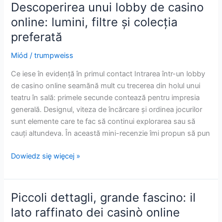
fascino
Descoperirea unui lobby de casino
rilassato
online: lumini, filtre și colecția
dei
preferată
casinò
online
Miód
/
trumpweiss
Ce iese în evidență în primul contact Intrarea într-un lobby
de casino online seamănă mult cu trecerea din holul unui
teatru în sală: primele secunde contează pentru impresia
generală. Designul, viteza de încărcare și ordinea jocurilor
sunt elemente care te fac să continui explorarea sau să
cauți altundeva. În această mini-recenzie îmi propun să pun
Descoperirea
Dowiedz się więcej »
unui
lobby
de
Piccoli dettagli, grande fascino: il
casino
lato raffinato dei casinò online
online: