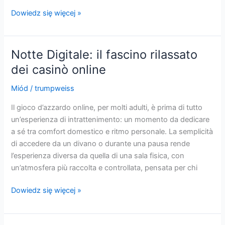
Oltre
Dowiedz się więcej »
le
luci:
esplorare
Notte Digitale: il fascino rilassato
l’intrattenimento
dei casinò online
nei
casinò
Miód
/
trumpweiss
online
Il gioco d’azzardo online, per molti adulti, è prima di tutto
un’esperienza di intrattenimento: un momento da dedicare
a sé tra comfort domestico e ritmo personale. La semplicità
di accedere da un divano o durante una pausa rende
l’esperienza diversa da quella di una sala fisica, con
un’atmosfera più raccolta e controllata, pensata per chi
Notte
Dowiedz się więcej »
Digitale:
il