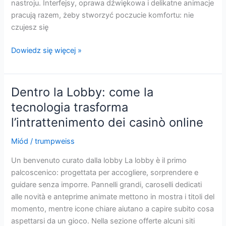
nastroju. Interfejsy, oprawa dźwiękowa i delikatne animacje
pracują razem, żeby stworzyć poczucie komfortu: nie
czujesz się
Nocny
Dowiedz się więcej »
spacer
po
cyfrowych
Dentro la Lobby: come la
salach
tecnologia trasforma
rozrywki:
l’intrattenimento dei casinò online
opowieść
o
Miód
/
trumpweiss
komforcie
i
Un benvenuto curato dalla lobby La lobby è il primo
rytmie
palcoscenico: progettata per accogliere, sorprendere e
guidare senza imporre. Pannelli grandi, caroselli dedicati
alle novità e anteprime animate mettono in mostra i titoli del
momento, mentre icone chiare aiutano a capire subito cosa
aspettarsi da un gioco. Nella sezione offerte alcuni siti