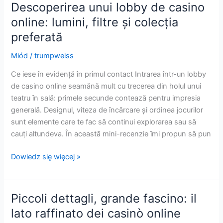
fascino
Descoperirea unui lobby de casino
rilassato
online: lumini, filtre și colecția
dei
preferată
casinò
online
Miód
/
trumpweiss
Ce iese în evidență în primul contact Intrarea într-un lobby
de casino online seamănă mult cu trecerea din holul unui
teatru în sală: primele secunde contează pentru impresia
generală. Designul, viteza de încărcare și ordinea jocurilor
sunt elemente care te fac să continui explorarea sau să
cauți altundeva. În această mini-recenzie îmi propun să pun
Descoperirea
Dowiedz się więcej »
unui
lobby
de
Piccoli dettagli, grande fascino: il
casino
lato raffinato dei casinò online
online: