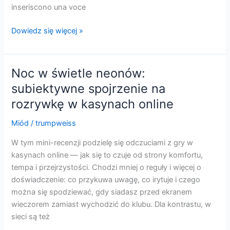
inseriscono una voce
Dentro
Dowiedz się więcej »
la
Lobby:
come
Noc w świetle neonów:
la
subiektywne spojrzenie na
tecnologia
rozrywkę w kasynach online
trasforma
l’intrattenimento
Miód
/
trumpweiss
dei
casinò
W tym mini-recenzji podzielę się odczuciami z gry w
online
kasynach online — jak się to czuje od strony komfortu,
tempa i przejrzystości. Chodzi mniej o reguły i więcej o
doświadczenie: co przykuwa uwagę, co irytuje i czego
można się spodziewać, gdy siadasz przed ekranem
wieczorem zamiast wychodzić do klubu. Dla kontrastu, w
sieci są też