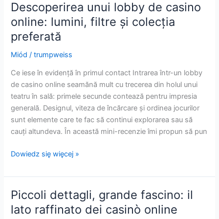
fascino
Descoperirea unui lobby de casino
rilassato
online: lumini, filtre și colecția
dei
preferată
casinò
online
Miód
/
trumpweiss
Ce iese în evidență în primul contact Intrarea într-un lobby
de casino online seamănă mult cu trecerea din holul unui
teatru în sală: primele secunde contează pentru impresia
generală. Designul, viteza de încărcare și ordinea jocurilor
sunt elemente care te fac să continui explorarea sau să
cauți altundeva. În această mini-recenzie îmi propun să pun
Descoperirea
Dowiedz się więcej »
unui
lobby
de
Piccoli dettagli, grande fascino: il
casino
lato raffinato dei casinò online
online: