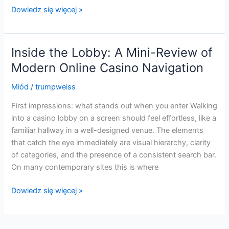
Noc
Dowiedz się więcej »
w
świetle
neonów:
Inside the Lobby: A Mini-Review of
subiektywne
Modern Online Casino Navigation
spojrzenie
na
Miód
/
trumpweiss
rozrywkę
First impressions: what stands out when you enter Walking
w
into a casino lobby on a screen should feel effortless, like a
kasynach
familiar hallway in a well-designed venue. The elements
online
that catch the eye immediately are visual hierarchy, clarity
of categories, and the presence of a consistent search bar.
On many contemporary sites this is where
Inside
Dowiedz się więcej »
the
Lobby:
A