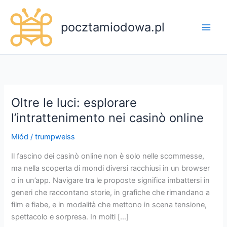
Przejdź
do
pocztamiodowa.pl
treści
Oltre le luci: esplorare
l’intrattenimento nei casinò online
Miód
/
trumpweiss
Il fascino dei casinò online non è solo nelle scommesse,
ma nella scoperta di mondi diversi racchiusi in un browser
o in un’app. Navigare tra le proposte significa imbattersi in
generi che raccontano storie, in grafiche che rimandano a
film e fiabe, e in modalità che mettono in scena tensione,
spettacolo e sorpresa. In molti […]