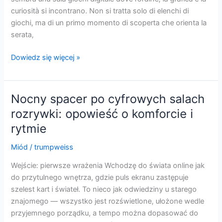
scoperte
curiosità si incontrano. Non si tratta solo di elenchi di
giochi, ma di un primo momento di scoperta che orienta la
serata,
Dietro
Dowiedz się więcej »
il
velato
scintillio:
Nocny spacer po cyfrowych salach
la
rozrywki: opowieść o komforcie i
lobby
rytmie
dei
casinò
Miód
/
trumpweiss
online
come
Wejście: pierwsze wrażenia Wchodzę do świata online jak
esperienza
do przytulnego wnętrza, gdzie puls ekranu zastępuje
da
szelest kart i świateł. To nieco jak odwiedziny u starego
scoprire
znajomego — wszystko jest rozświetlone, ułożone wedle
przyjemnego porządku, a tempo można dopasować do