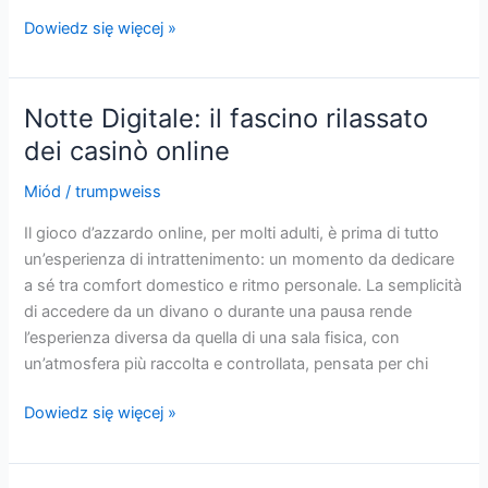
Oltre
Dowiedz się więcej »
le
luci:
esplorare
Notte Digitale: il fascino rilassato
l’intrattenimento
dei casinò online
nei
casinò
Miód
/
trumpweiss
online
Il gioco d’azzardo online, per molti adulti, è prima di tutto
un’esperienza di intrattenimento: un momento da dedicare
a sé tra comfort domestico e ritmo personale. La semplicità
di accedere da un divano o durante una pausa rende
l’esperienza diversa da quella di una sala fisica, con
un’atmosfera più raccolta e controllata, pensata per chi
Notte
Dowiedz się więcej »
Digitale:
il