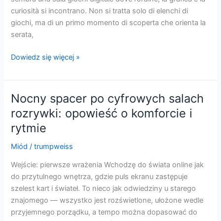
scoperte
curiosità si incontrano. Non si tratta solo di elenchi di
giochi, ma di un primo momento di scoperta che orienta la
serata,
Dietro
Dowiedz się więcej »
il
velato
scintillio:
Nocny spacer po cyfrowych salach
la
rozrywki: opowieść o komforcie i
lobby
rytmie
dei
casinò
Miód
/
trumpweiss
online
come
Wejście: pierwsze wrażenia Wchodzę do świata online jak
esperienza
do przytulnego wnętrza, gdzie puls ekranu zastępuje
da
szelest kart i świateł. To nieco jak odwiedziny u starego
scoprire
znajomego — wszystko jest rozświetlone, ułożone wedle
przyjemnego porządku, a tempo można dopasować do