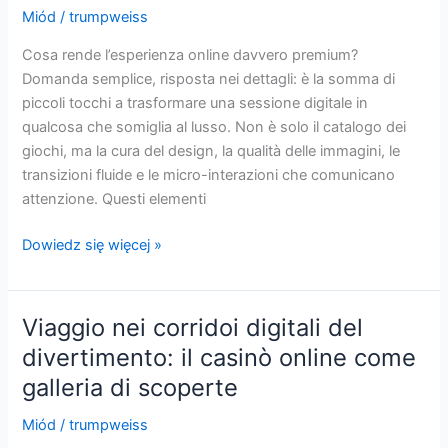
lumini,
Miód
/
trumpweiss
filtre
Cosa rende l’esperienza online davvero premium?
și
Domanda semplice, risposta nei dettagli: è la somma di
colecția
piccoli tocchi a trasformare una sessione digitale in
preferată
qualcosa che somiglia al lusso. Non è solo il catalogo dei
giochi, ma la cura del design, la qualità delle immagini, le
transizioni fluide e le micro-interazioni che comunicano
attenzione. Questi elementi
Piccoli
Dowiedz się więcej »
dettagli,
grande
fascino:
Viaggio nei corridoi digitali del
il
divertimento: il casinò online come
lato
galleria di scoperte
raffinato
dei
Miód
/
trumpweiss
casinò