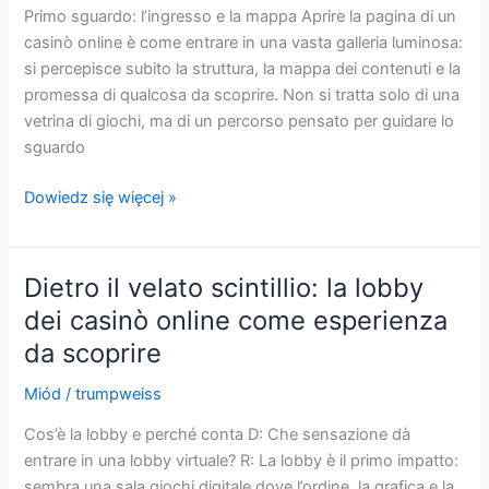
online
Primo sguardo: l’ingresso e la mappa Aprire la pagina di un
casinò online è come entrare in una vasta galleria luminosa:
si percepisce subito la struttura, la mappa dei contenuti e la
promessa di qualcosa da scoprire. Non si tratta solo di una
vetrina di giochi, ma di un percorso pensato per guidare lo
sguardo
Viaggio
Dowiedz się więcej »
nei
corridoi
digitali
Dietro il velato scintillio: la lobby
del
dei casinò online come esperienza
divertimento:
da scoprire
il
casinò
Miód
/
trumpweiss
online
come
Cos’è la lobby e perché conta D: Che sensazione dà
galleria
entrare in una lobby virtuale? R: La lobby è il primo impatto:
di
sembra una sala giochi digitale dove l’ordine, la grafica e la