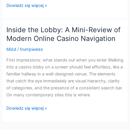
Noc
Dowiedz się więcej »
w
świetle
neonów:
Inside the Lobby: A Mini-Review of
subiektywne
Modern Online Casino Navigation
spojrzenie
na
Miód
/
trumpweiss
rozrywkę
First impressions: what stands out when you enter Walking
w
into a casino lobby on a screen should feel effortless, like a
kasynach
familiar hallway in a well-designed venue. The elements
online
that catch the eye immediately are visual hierarchy, clarity
of categories, and the presence of a consistent search bar.
On many contemporary sites this is where
Inside
Dowiedz się więcej »
the
Lobby:
A