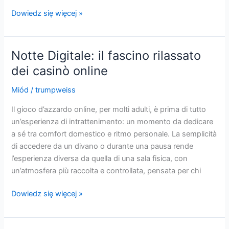
Oltre
Dowiedz się więcej »
le
luci:
esplorare
Notte Digitale: il fascino rilassato
l’intrattenimento
dei casinò online
nei
casinò
Miód
/
trumpweiss
online
Il gioco d’azzardo online, per molti adulti, è prima di tutto
un’esperienza di intrattenimento: un momento da dedicare
a sé tra comfort domestico e ritmo personale. La semplicità
di accedere da un divano o durante una pausa rende
l’esperienza diversa da quella di una sala fisica, con
un’atmosfera più raccolta e controllata, pensata per chi
Notte
Dowiedz się więcej »
Digitale:
il