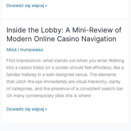
Noc
Dowiedz się więcej »
w
świetle
neonów:
Inside the Lobby: A Mini-Review of
subiektywne
Modern Online Casino Navigation
spojrzenie
na
Miód
/
trumpweiss
rozrywkę
First impressions: what stands out when you enter Walking
w
into a casino lobby on a screen should feel effortless, like a
kasynach
familiar hallway in a well-designed venue. The elements
online
that catch the eye immediately are visual hierarchy, clarity
of categories, and the presence of a consistent search bar.
On many contemporary sites this is where
Inside
Dowiedz się więcej »
the
Lobby:
A