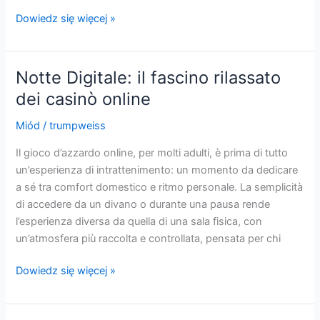
Oltre
Dowiedz się więcej »
le
luci:
esplorare
Notte Digitale: il fascino rilassato
l’intrattenimento
dei casinò online
nei
casinò
Miód
/
trumpweiss
online
Il gioco d’azzardo online, per molti adulti, è prima di tutto
un’esperienza di intrattenimento: un momento da dedicare
a sé tra comfort domestico e ritmo personale. La semplicità
di accedere da un divano o durante una pausa rende
l’esperienza diversa da quella di una sala fisica, con
un’atmosfera più raccolta e controllata, pensata per chi
Notte
Dowiedz się więcej »
Digitale:
il