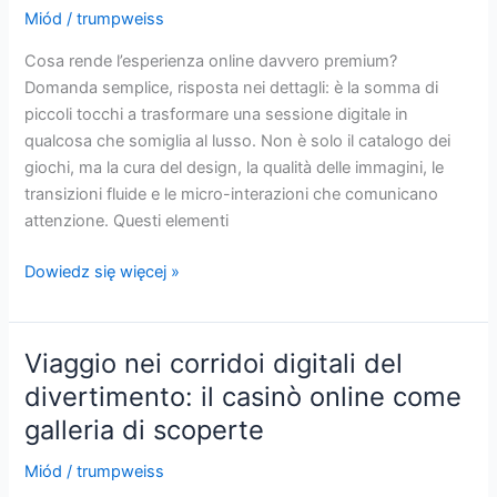
lumini,
Miód
/
trumpweiss
filtre
Cosa rende l’esperienza online davvero premium?
și
Domanda semplice, risposta nei dettagli: è la somma di
colecția
piccoli tocchi a trasformare una sessione digitale in
preferată
qualcosa che somiglia al lusso. Non è solo il catalogo dei
giochi, ma la cura del design, la qualità delle immagini, le
transizioni fluide e le micro-interazioni che comunicano
attenzione. Questi elementi
Piccoli
Dowiedz się więcej »
dettagli,
grande
fascino:
Viaggio nei corridoi digitali del
il
divertimento: il casinò online come
lato
galleria di scoperte
raffinato
dei
Miód
/
trumpweiss
casinò