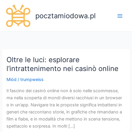
Przejdź
do
pocztamiodowa.pl
treści
Oltre le luci: esplorare
l’intrattenimento nei casinò online
Miód
/
trumpweiss
Il fascino dei casinò online non è solo nelle scommesse,
ma nella scoperta di mondi diversi racchiusi in un browser
o in un’app. Navigare tra le proposte significa imbattersi in
generi che raccontano storie, in grafiche che rimandano a
film e fiabe, e in modalità che mettono in scena tensione,
spettacolo e sorpresa. In molti […]