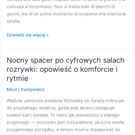
scoperte
curiosità si incontrano. Non si tratta solo di elenchi di
giochi, ma di un primo momento di scoperta che orienta la
serata,
Dietro
Dowiedz się więcej »
il
velato
scintillio:
Nocny spacer po cyfrowych salach
la
rozrywki: opowieść o komforcie i
lobby
rytmie
dei
casinò
Miód
/
trumpweiss
online
come
Wejście: pierwsze wrażenia Wchodzę do świata online jak
esperienza
do przytulnego wnętrza, gdzie puls ekranu zastępuje
da
szelest kart i świateł. To nieco jak odwiedziny u starego
scoprire
znajomego — wszystko jest rozświetlone, ułożone wedle
przyjemnego porządku, a tempo można dopasować do