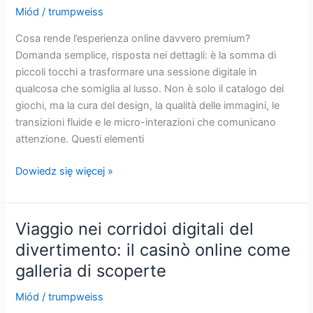
lumini,
Miód
/
trumpweiss
filtre
Cosa rende l’esperienza online davvero premium?
și
Domanda semplice, risposta nei dettagli: è la somma di
colecția
piccoli tocchi a trasformare una sessione digitale in
preferată
qualcosa che somiglia al lusso. Non è solo il catalogo dei
giochi, ma la cura del design, la qualità delle immagini, le
transizioni fluide e le micro-interazioni che comunicano
attenzione. Questi elementi
Piccoli
Dowiedz się więcej »
dettagli,
grande
fascino:
Viaggio nei corridoi digitali del
il
divertimento: il casinò online come
lato
galleria di scoperte
raffinato
dei
Miód
/
trumpweiss
casinò