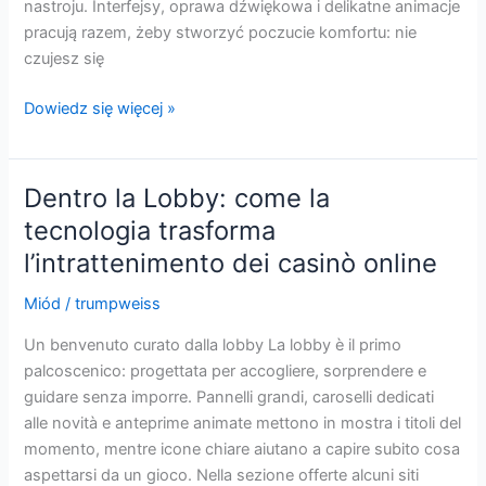
nastroju. Interfejsy, oprawa dźwiękowa i delikatne animacje
pracują razem, żeby stworzyć poczucie komfortu: nie
czujesz się
Nocny
Dowiedz się więcej »
spacer
po
cyfrowych
Dentro la Lobby: come la
salach
tecnologia trasforma
rozrywki:
l’intrattenimento dei casinò online
opowieść
o
Miód
/
trumpweiss
komforcie
i
Un benvenuto curato dalla lobby La lobby è il primo
rytmie
palcoscenico: progettata per accogliere, sorprendere e
guidare senza imporre. Pannelli grandi, caroselli dedicati
alle novità e anteprime animate mettono in mostra i titoli del
momento, mentre icone chiare aiutano a capire subito cosa
aspettarsi da un gioco. Nella sezione offerte alcuni siti