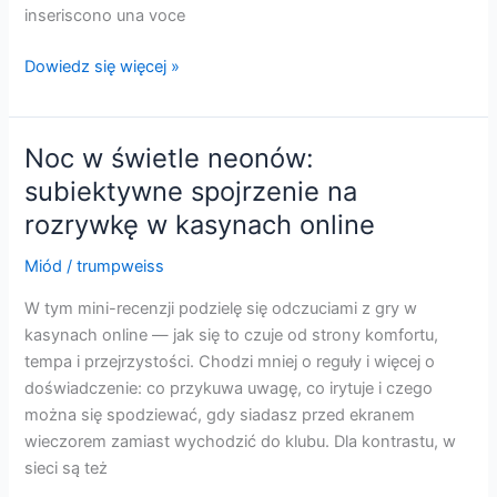
inseriscono una voce
Dentro
Dowiedz się więcej »
la
Lobby:
come
Noc w świetle neonów:
la
subiektywne spojrzenie na
tecnologia
rozrywkę w kasynach online
trasforma
l’intrattenimento
Miód
/
trumpweiss
dei
casinò
W tym mini-recenzji podzielę się odczuciami z gry w
online
kasynach online — jak się to czuje od strony komfortu,
tempa i przejrzystości. Chodzi mniej o reguły i więcej o
doświadczenie: co przykuwa uwagę, co irytuje i czego
można się spodziewać, gdy siadasz przed ekranem
wieczorem zamiast wychodzić do klubu. Dla kontrastu, w
sieci są też