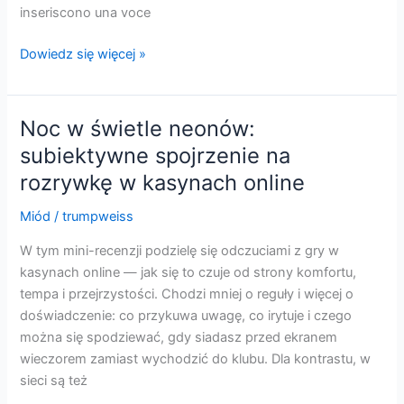
inseriscono una voce
Dentro
Dowiedz się więcej »
la
Lobby:
come
Noc w świetle neonów:
la
subiektywne spojrzenie na
tecnologia
rozrywkę w kasynach online
trasforma
l’intrattenimento
Miód
/
trumpweiss
dei
casinò
W tym mini-recenzji podzielę się odczuciami z gry w
online
kasynach online — jak się to czuje od strony komfortu,
tempa i przejrzystości. Chodzi mniej o reguły i więcej o
doświadczenie: co przykuwa uwagę, co irytuje i czego
można się spodziewać, gdy siadasz przed ekranem
wieczorem zamiast wychodzić do klubu. Dla kontrastu, w
sieci są też