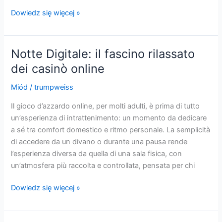
Oltre
Dowiedz się więcej »
le
luci:
esplorare
Notte Digitale: il fascino rilassato
l’intrattenimento
dei casinò online
nei
casinò
Miód
/
trumpweiss
online
Il gioco d’azzardo online, per molti adulti, è prima di tutto
un’esperienza di intrattenimento: un momento da dedicare
a sé tra comfort domestico e ritmo personale. La semplicità
di accedere da un divano o durante una pausa rende
l’esperienza diversa da quella di una sala fisica, con
un’atmosfera più raccolta e controllata, pensata per chi
Notte
Dowiedz się więcej »
Digitale:
il