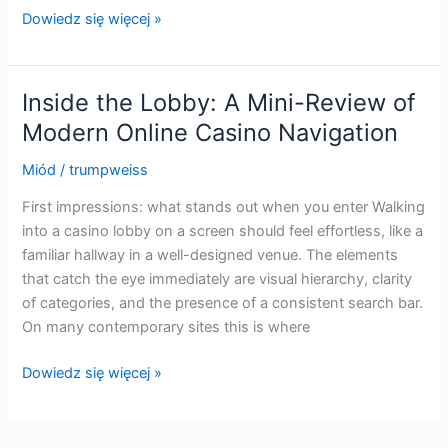
Noc
Dowiedz się więcej »
w
świetle
neonów:
Inside the Lobby: A Mini-Review of
subiektywne
Modern Online Casino Navigation
spojrzenie
na
Miód
/
trumpweiss
rozrywkę
First impressions: what stands out when you enter Walking
w
into a casino lobby on a screen should feel effortless, like a
kasynach
familiar hallway in a well-designed venue. The elements
online
that catch the eye immediately are visual hierarchy, clarity
of categories, and the presence of a consistent search bar.
On many contemporary sites this is where
Inside
Dowiedz się więcej »
the
Lobby:
A