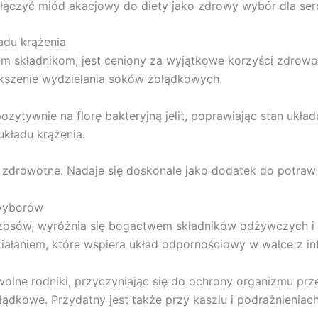
łączyć miód akacjowy do diety jako zdrowy wybór dla serc
adu krążenia
m składnikom, jest ceniony za wyjątkowe korzyści zdrowot
ększenie wydzielania soków żołądkowych.
ozytywnie na florę bakteryjną jelit, poprawiając stan uk
układu krążenia.
i zdrowotne. Nadaje się doskonale jako dodatek do potraw
 wyborów
zosów, wyróżnia się bogactwem składników odżywczych i 
iałaniem, które wspiera układ odpornościowy w walce z in
 wolne rodniki, przyczyniając się do ochrony organizmu pr
ołądkowe. Przydatny jest także przy kaszlu i podrażnieniach