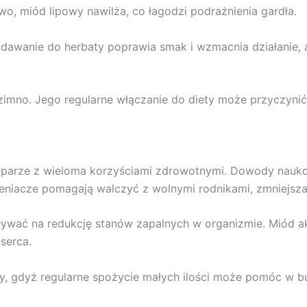
o, miód lipowy nawilża, co łagodzi podrażnienia gardła.
awanie do herbaty poprawia smak i wzmacnia działanie, a
mno. Jego regularne włączanie do diety może przyczynić
 parze z wieloma korzyściami zdrowotnymi. Dowody nauko
eniacze pomagają walczyć z wolnymi rodnikami, zmniejsz
ływać na redukcję stanów zapalnych w organizmie. Miód a
 serca.
y, gdyż regularne spożycie małych ilości może pomóc w budo