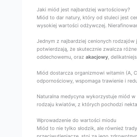
Jaki miód jest najbardziej wartościowy?
Miód to dar natury, który od stuleci jest 
wysokiej wartości odżywczej. Nierafinowa
Jednym z najbardziej cenionych rodzajów 
potwierdzają, że skutecznie zwalcza różne
oddechowemu, oraz
akacjowy
, delikatnie
Miód dostarcza organizmowi witamin (A, C
odpornościowy, wspomaga trawienie i reduku
Naturalna medycyna wykorzystuje miód w le
rodzaju kwiatów, z których pochodzi nek
Wprowadzenie do wartości miodu
Miód to nie tylko słodzik, ale również trad
przeciwutleniacze, stoi za jego zdrowotnym