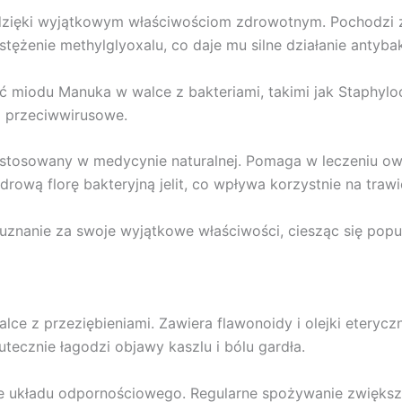
dzięki wyjątkowym właściwościom zdrowotnym. Pochodzi z 
tężenie methylglyoxalu, co daje mu silne działanie antybak
 miodu Manuka w walce z bakteriami, takimi jak Staphyloc
i przeciwwirusowe.
tosowany w medycynie naturalnej. Pomaga w leczeniu owrzo
wą florę bakteryjną jelit, co wpływa korzystnie na trawi
uznanie za swoje wyjątkowe właściwości, ciesząc się popul
lce z przeziębieniami. Zawiera flawonoidy i olejki eterycz
tecznie łagodzi objawy kaszlu i bólu gardła.
e układu odpornościowego. Regularne spożywanie zwięks