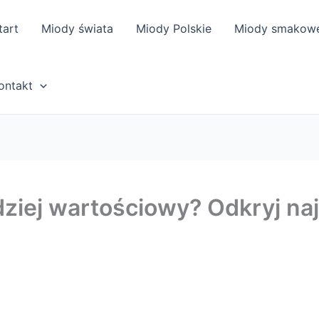
tart
Miody świata
Miody Polskie
Miody smakow
ontakt
rdziej wartościowy? Odkryj na