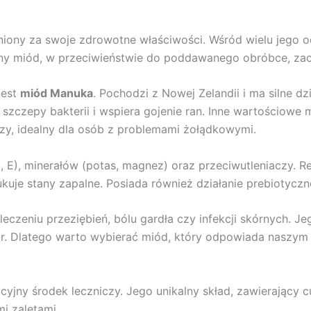
ceniony za swoje zdrowotne właściwości. Wśród wielu jego 
ny miód, w przeciwieństwie do poddawanego obróbce, zac
jest
miód Manuka
. Pochodzi z Nowej Zelandii i ma silne dz
 szczepy bakterii i wspiera gojenie ran. Inne wartościowe
jszy, idealny dla osób z problemami żołądkowymi.
, E), minerałów (potas, magnez) oraz przeciwutleniaczy. 
je stany zapalne. Posiada również działanie prebiotyczne,
czeniu przeziębień, bólu gardła czy infekcji skórnych. Je
tar. Dlatego warto wybierać miód, który odpowiada nasz
ycyjny środek leczniczy. Jego unikalny skład, zawierający cu
i zaletami.