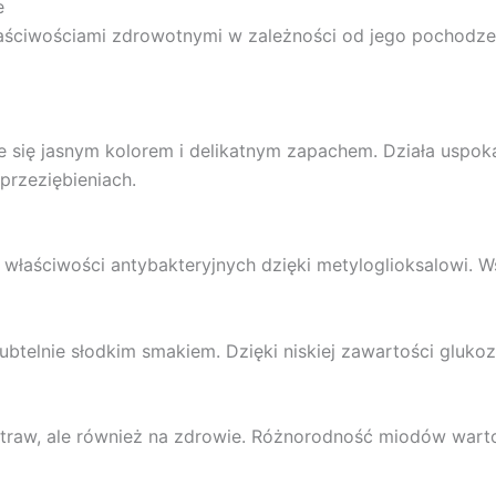
e
łaściwościami zdrowotnymi w zależności od jego pochodze
e się jasnym kolorem i delikatnym zapachem. Działa uspoka
rzeziębieniach.
 właściwości antybakteryjnych dzięki metyloglioksalowi. Ws
ubtelnie słodkim smakiem. Dzięki niskiej zawartości glukoz
raw, ale również na zdrowie. Różnorodność miodów warto