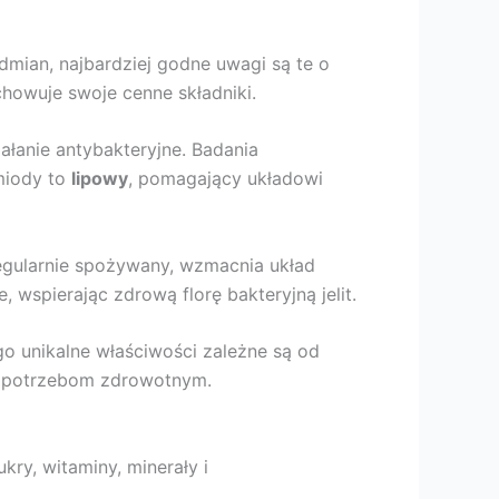
odmian, najbardziej godne uwagi są te o
howuje swoje cenne składniki.
iałanie antybakteryjne. Badania
 miody to
lipowy
, pomagający układowi
Regularnie spożywany, wzmacnia układ
 wspierając zdrową florę bakteryjną jelit.
go unikalne właściwości zależne są od
ym potrzebom zdrowotnym.
kry, witaminy, minerały i