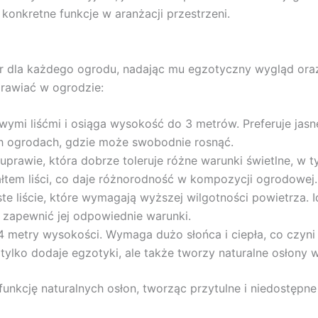
 konkretne funkcje w aranżacji przestrzeni.
ór dla każdego ogrodu, nadając mu egzotyczny wygląd oraz
rawiać w ogrodzie:
awymi liśćmi i osiąga wysokość do 3 metrów. Preferuje jas
h ogrodach, gdzie może swobodnie rosnąć.
w uprawie, która dobrze toleruje różne warunki świetlne, w t
tałtem liści, co daje różnorodność w kompozycji ogrodowej.
iste liście, które wymagają wyższej wilgotności powietrza.
 zapewnić jej odpowiednie warunki.
4 metry wysokości. Wymaga dużo słońca i ciepła, co czyni
tylko dodaje egzotyki, ale także tworzy naturalne osłony 
funkcję naturalnych osłon, tworząc przytulne i niedostępne