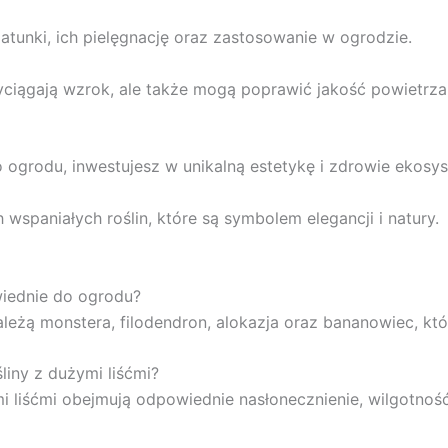
atunki, ich pielęgnację oraz zastosowanie w ogrodzie.
zyciągają wzrok, ale także mogą poprawić jakość powietrza
o ogrodu, inwestujesz w unikalną estetykę i zdrowie ekosy
wspaniałych roślin, które są symbolem elegancji i natury.
owiednie do ogrodu?
należą monstera, filodendron, alokazja oraz bananowiec, k
liny z dużymi liśćmi?
i liśćmi obejmują odpowiednie nasłonecznienie, wilgotnoś