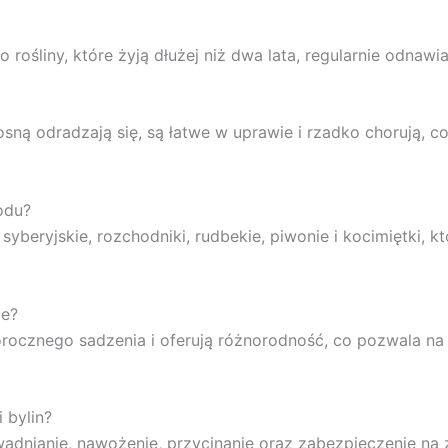
o rośliny, które żyją dłużej niż dwa lata, regularnie odnawia
osną odradzają się, są łatwe w uprawie i rzadko chorują, c
odu?
y syberyjskie, rozchodniki, rudbekie, piwonie i kocimiętki, 
ie?
orocznego sadzenia i oferują różnorodność, co pozwala na
 bylin?
awadnianie, nawożenie, przycinanie oraz zabezpieczenie na