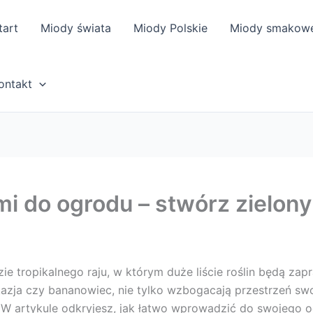
tart
Miody świata
Miody Polskie
Miody smakow
ontakt
mi do ogrodu – stwórz zielony 
e tropikalnego raju, w którym duże liście roślin będą za
alokazja czy bananowiec, nie tylko wzbogacają przestrzeń
. W artykule odkryjesz, jak łatwo wprowadzić do swojego o