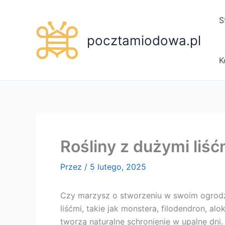
Przejdź
do
S
treści
pocztamiodowa.pl
K
Rośliny z dużymi liść
Przez
/
5 lutego, 2025
Czy marzysz o stworzeniu w swoim ogrodzi
liśćmi, takie jak monstera, filodendron, 
tworzą naturalne schronienie w upalne dni